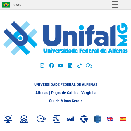
BRASIL
Simplifique!
Comunica BR
Participe
Acesso à informação
Legislação
Canais
UNIVERSIDADE FEDERAL DE ALFENAS
Alfenas | Poços de Caldas | Varginha
Sul de Minas Gerais