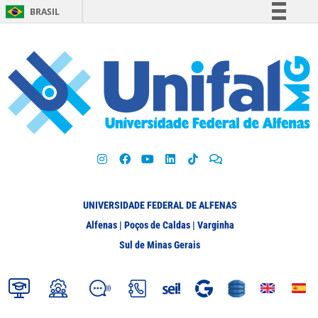
BRASIL
Simplifique!
Comunica BR
Participe
Acesso à informação
Legislação
Canais
UNIVERSIDADE FEDERAL DE ALFENAS
Alfenas | Poços de Caldas | Varginha
Sul de Minas Gerais