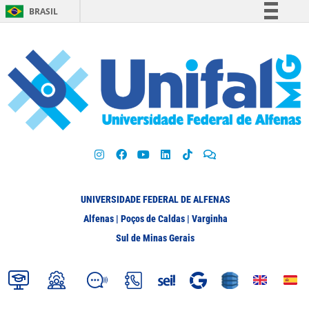
BRASIL
Simplifique!
Comunica BR
Participe
Acesso à informação
Legislação
Canais
UNIVERSIDADE FEDERAL DE ALFENAS
Alfenas | Poços de Caldas | Varginha
Sul de Minas Gerais