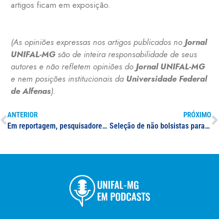
artigos ficam em exposição.
(As opiniões expressas nos artigos publicados no
Jornal
UNIFAL-MG
são de inteira responsabilidade de seus
autores e não refletem opiniões do
Jornal UNIFAL-MG
e nem posições institucionais da
Universidade Federal
de Alfenas
).
ANTERIOR
PRÓXIMO
Em reportagem, pesquisadores da UNIFAL-MG esclarecem informações sobre materiais poluentes no Lago de Furnas; professores e pesquisadores da Instituição também participam do mutirão de limpeza do lago
Seleção de não bolsistas para o PET Farmácia