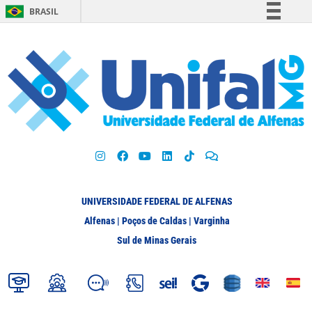
BRASIL
Simplifique!
Comunica BR
Participe
Acesso à informação
Legislação
Canais
UNIVERSIDADE FEDERAL DE ALFENAS
Alfenas | Poços de Caldas | Varginha
Sul de Minas Gerais