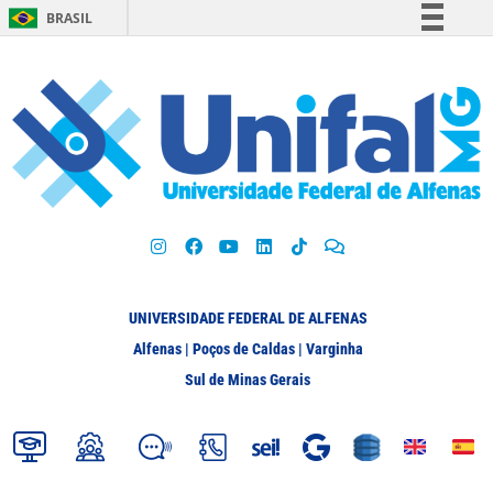
BRASIL
Simplifique!
Comunica BR
Participe
Acesso à informação
Legislação
Canais
UNIVERSIDADE FEDERAL DE ALFENAS
Alfenas | Poços de Caldas | Varginha
Sul de Minas Gerais