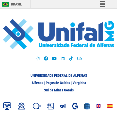
BRASIL
Simplifique!
Comunica BR
Participe
Acesso à informação
Legislação
Canais
UNIVERSIDADE FEDERAL DE ALFENAS
Alfenas | Poços de Caldas | Varginha
Sul de Minas Gerais