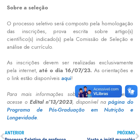
Sobre a seleção
O processo seletivo será composto pela homologação
das inscrições, prova escrita sobre artigo(s)
científico(s) indicado(s) pela Comissão de Seleção e
análise de currículo.
As inscrições devem ser realizadas exclusivamente
pela internet,
até o dia 16/07/23.
As orientações e
o link estão disponíveis
aqui
!
Para mais informações sobre o processo seletivo,
acesse o
Edital n°13/2023
, disponível na
página do
Programa de Pós-Graduação em Nutrição e
Longevidade
.
ANTERIOR
PRÓXIMO
Processo Seletivo de professor(a) visitante e professor(a) visitante estrangeiro(a) para o Programa de Pós-Graduação em Biociências Aplicadas à Saúde
Vasto e inútil mausoléu