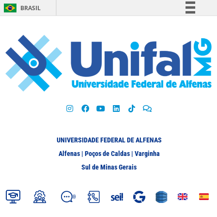
BRASIL
Simplifique!
Comunica BR
Participe
Acesso à informação
Legislação
Canais
UNIVERSIDADE FEDERAL DE ALFENAS
Alfenas | Poços de Caldas | Varginha
Sul de Minas Gerais