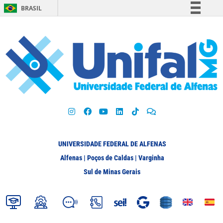
BRASIL
Simplifique!
Comunica BR
Participe
Acesso à informação
Legislação
Canais
UNIVERSIDADE FEDERAL DE ALFENAS
Alfenas | Poços de Caldas | Varginha
Sul de Minas Gerais