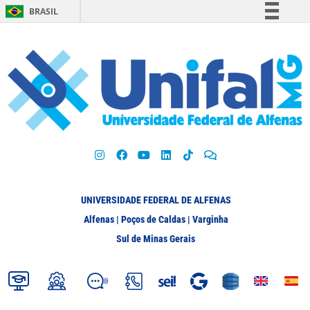
BRASIL
Simplifique!
Comunica BR
Participe
Acesso à informação
Legislação
Canais
UNIVERSIDADE FEDERAL DE ALFENAS
Alfenas | Poços de Caldas | Varginha
Sul de Minas Gerais