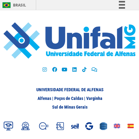
BRASIL
Simplifique!
Comunica BR
Participe
Acesso à informação
Legislação
Canais
UNIVERSIDADE FEDERAL DE ALFENAS
Alfenas | Poços de Caldas | Varginha
Sul de Minas Gerais