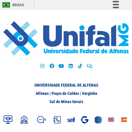
BRASIL
Simplifique!
Comunica BR
Participe
Acesso à informação
Legislação
Canais
UNIVERSIDADE FEDERAL DE ALFENAS
Alfenas | Poços de Caldas | Varginha
Sul de Minas Gerais