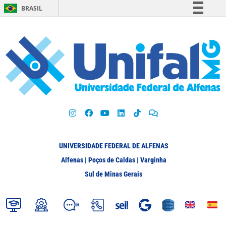
BRASIL
Simplifique!
Comunica BR
Participe
Acesso à informação
Legislação
Canais
UNIVERSIDADE FEDERAL DE ALFENAS
Alfenas | Poços de Caldas | Varginha
Sul de Minas Gerais