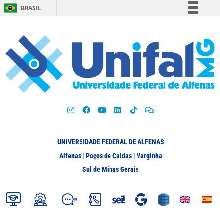
BRASIL
Simplifique!
Comunica BR
Participe
Acesso à informação
Legislação
Canais
UNIVERSIDADE FEDERAL DE ALFENAS
Alfenas | Poços de Caldas | Varginha
Sul de Minas Gerais