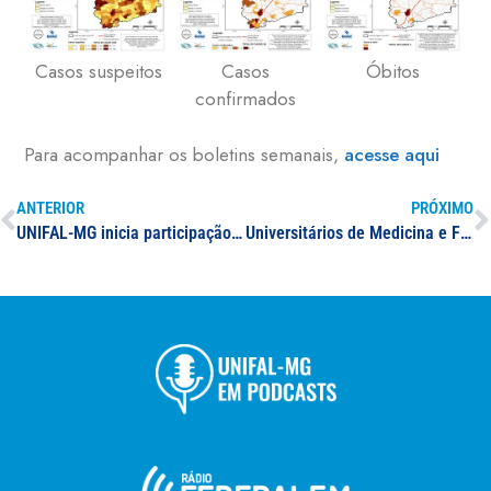
Casos suspeitos
Casos
Óbitos
confirmados
Para acompanhar os boletins semanais,
acesse aqui
ANTERIOR
PRÓXIMO
UNIFAL-MG inicia participação no Projeto CUME; o estudo pesquisa ex-alunos de universidades mineiras para avaliar o impacto do padrão alimentar brasileiro no desenvolvimento de doenças crônicas não transmissíveis
Universitários de Medicina e Farmácia antecipam formatura; a solenidade de colação de grau foi realizada na sexta-feira (24)