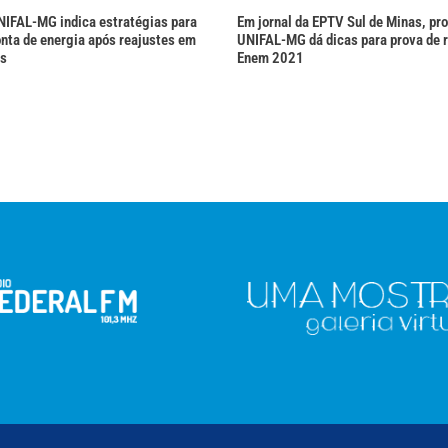
NIFAL-MG indica estratégias para
Em jornal da EPTV Sul de Minas, pr
nta de energia após reajustes em
UNIFAL-MG dá dicas para prova de 
as
Enem 2021