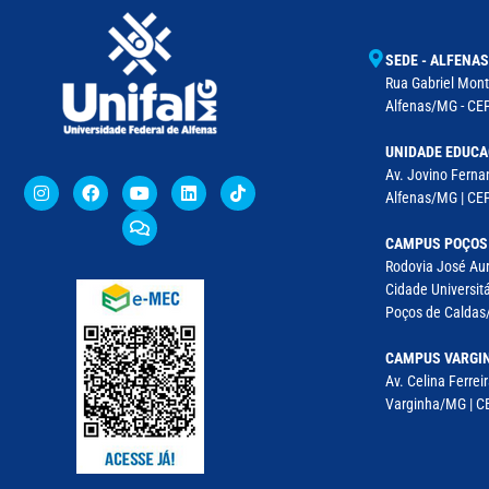
SEDE - ALFENAS
Rua Gabriel Monte
Alfenas/MG - CEP
UNIDADE EDUCA
Av. Jovino Fernan
Alfenas/MG | CE
CAMPUS POÇOS
Rodovia José Aur
Cidade Universitá
Poços de Caldas/
CAMPUS VARGI
Av. Celina Ferreir
Varginha/MG | CE