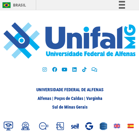
BRASIL
Simplifique!
Comunica BR
Participe
Acesso à informação
Legislação
Canais
UNIVERSIDADE FEDERAL DE ALFENAS
Alfenas | Poços de Caldas | Varginha
Sul de Minas Gerais