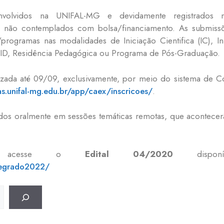
esenvolvidos na UNIFAL-MG e devidamente registrado
 não contemplados com bolsa/financiamento. As submiss
programas nas modalidades de Iniciação Cientifica (IC), I
IBID, Residência Pedagógica ou Programa de Pós-Graduação.
izada até 09/09, exclusivamente, por meio do sistema de 
as.unifal-mg.edu.br/app/caex/inscricoes/
.
ados oralmente em sessões temáticas remotas, que acontecer
es, acesse o
Edital 04/2020
dispo
tegrado2022/