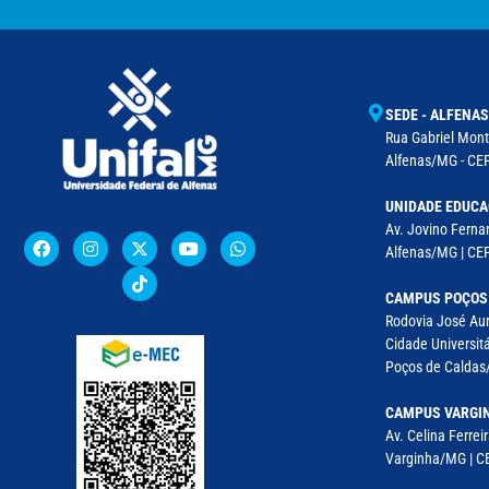
SEDE - ALFENAS
Rua Gabriel Monte
Alfenas/MG - CEP
UNIDADE EDUCA
Av. Jovino Fernan
Alfenas/MG | CE
CAMPUS POÇOS
Rodovia José Aur
Cidade Universitá
Poços de Caldas/
CAMPUS VARGI
Av. Celina Ferreir
Varginha/MG | CE