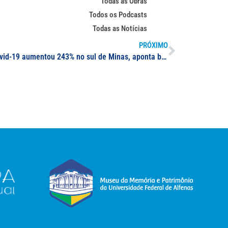
Todas as Obras
Todos os Podcasts
Todas as Notícias
PRÓXIMO
Risco de morte em crianças por covid-19 aumentou 243% no sul de Minas, aponta boletim da UNIFAL-MG; em jornal, epidemiologista da Universidade comenta dados do estudo