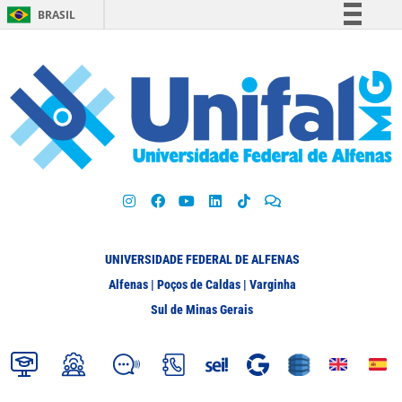
BRASIL
Simplifique!
Comunica BR
Participe
Acesso à informação
Legislação
Canais
UNIVERSIDADE FEDERAL DE ALFENAS
Alfenas | Poços de Caldas | Varginha
Sul de Minas Gerais