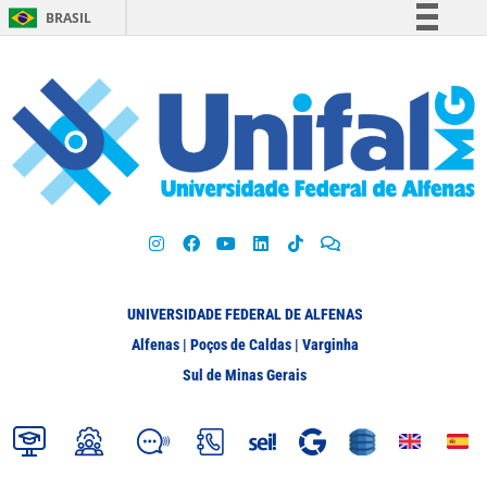
BRASIL
Simplifique!
Comunica BR
Participe
Acesso à informação
Legislação
Canais
UNIVERSIDADE FEDERAL DE ALFENAS
Alfenas | Poços de Caldas | Varginha
Sul de Minas Gerais