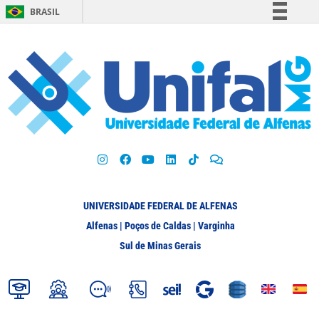
BRASIL
Simplifique!
Comunica BR
Participe
Acesso à informação
Legislação
Canais
UNIVERSIDADE FEDERAL DE ALFENAS
Alfenas | Poços de Caldas | Varginha
Sul de Minas Gerais