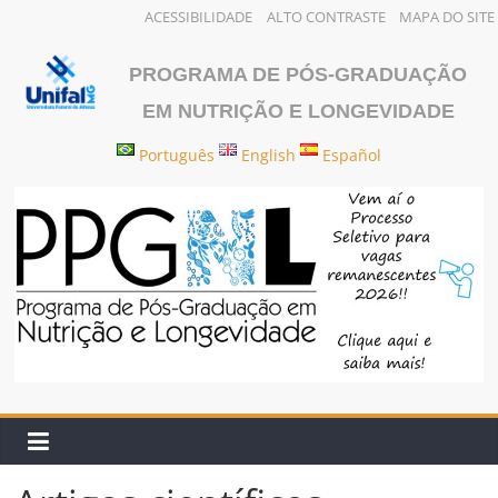
ACESSIBILIDADE
ALTO CONTRASTE
MAPA DO SITE
Pular
para
PROGRAMA DE PÓS-GRADUAÇÃO
o
EM NUTRIÇÃO E LONGEVIDADE
conteúdo
Português
English
Español