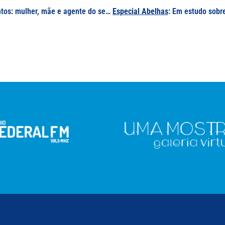
Nossa homenagem à Terezinha do Rosário dos Santos: mulher, mãe e agente do serviço público com 34 dedicados à UNIFAL-MG
Especial Abelhas
: Em estudo sobre comportamento social das abelhas, pe