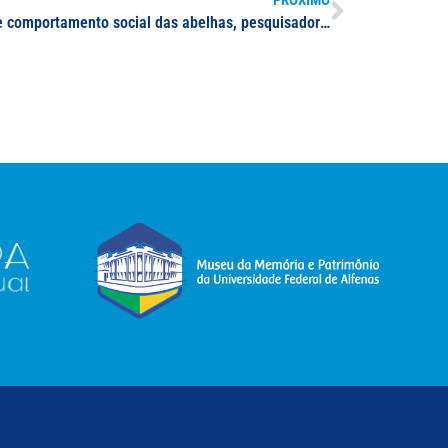
squisadores da UNIFAL-MG identificam alterações no desenvolvimento cerebral de rainhas e operárias, em consequência da alimentação diferenciada das castas