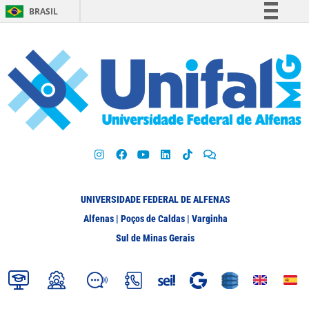
BRASIL
Simplifique!
Comunica BR
Participe
Acesso à informação
Legislação
Canais
UNIVERSIDADE FEDERAL DE ALFENAS
Alfenas | Poços de Caldas | Varginha
Sul de Minas Gerais