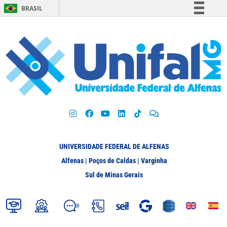
BRASIL
Simplifique!
Comunica BR
Participe
Acesso à informação
Legislação
Canais
UNIVERSIDADE FEDERAL DE ALFENAS
Alfenas | Poços de Caldas | Varginha
Sul de Minas Gerais