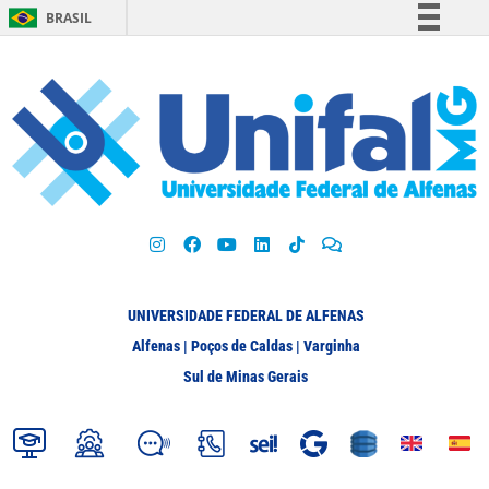
BRASIL
Simplifique!
Comunica BR
Participe
Acesso à informação
Legislação
Canais
UNIVERSIDADE FEDERAL DE ALFENAS
Alfenas | Poços de Caldas | Varginha
Sul de Minas Gerais