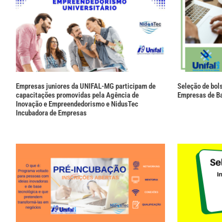
Empresas juniores da UNIFAL-MG participam de
Seleção de bol
capacitações promovidas pela Agência de
Empresas de Ba
Inovação e Empreendedorismo e NidusTec
Incubadora de Empresas