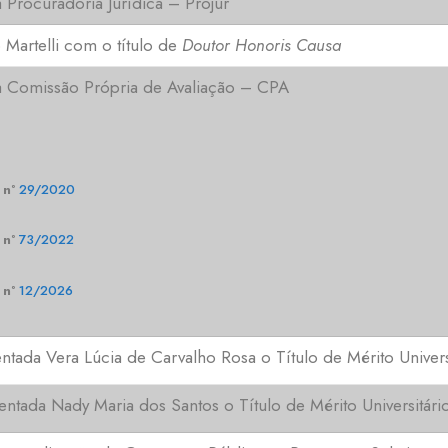
 Procuradoria Jurídica – Projur
 Martelli com o título de
Doutor Honoris Causa
a Comissão Própria de Avaliação – CPA
 nº
29/2020
 nº
73/2022
 nº
12/2026
ntada Vera Lúcia de Carvalho Rosa o Título de Mérito Unive
ntada Nady Maria dos Santos o Título de Mérito Universitá