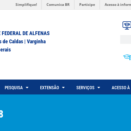
Simplifique!
Comunica BR
Participe
Acesso à infor
 FEDERAL DE ALFENAS
s de Caldas | Varginha
erais
PESQUISA
EXTENSÃO
SERVIÇOS
ACESSO À
8