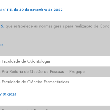
i nº 115, de 30 de novembro de 2022
.
6,
que estabelece as normas gerais para realização de Conc
18
a Faculdade de Odontologia
a Pró-Reitoria de Gestão de Pessoas – Progepe
 Faculdade de Ciências Farmacêuticas
nº 51/2025