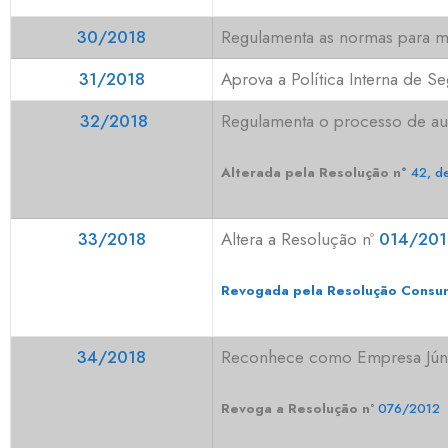
30/2018
Regulamenta as normas para m
31/2018
Aprova a Política Interna de S
32/2018
Regulamenta o processo de auto
Alterada pela Resolução n°
42, d
33/2018
Altera
a
Resolução nº
014/201
Revogada pela Resolução Consun
34/2018
Reconhece como Empresa Júnior
Revoga a Resolução nº
076/2012