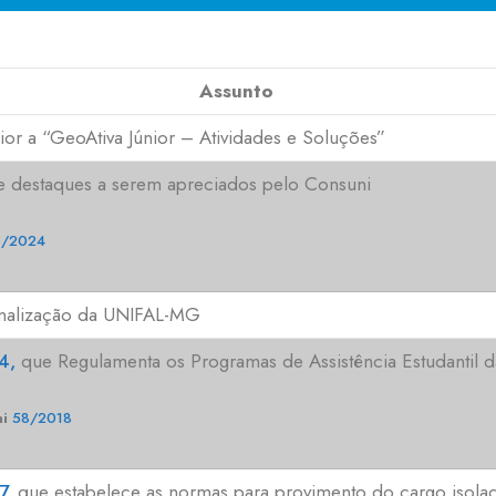
Assunto
r a “GeoAtiva Júnior – Atividades e Soluções”
e destaques a serem apreciados pelo Consuni
76/2024
ionalização da UNIFAL-MG
4,
que Regulamenta os Programas de Assistência Estudantil
i
58/2018
7,
que estabelece as normas para provimento do cargo isolad