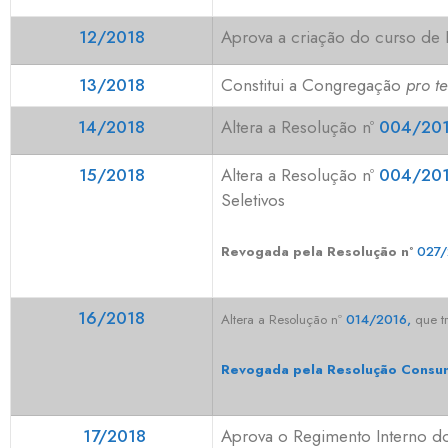
12/2018
Aprova a criação do curso de
13/2018
Constitui a Congregação
pro t
14/2018
Altera
a Resolução nº
004/201
15/2018
Altera
a Resolução nº
004/201
Seletivos
Revogada pela Resolução nº
027/
16/2018
Altera
a
Resolução nº
014/2016,
que tr
Revogada pela Resolução Consun
17/2018
Aprova o Regimento Interno d