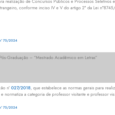
ra realização de Concursos Públicos e Processos Seletivos e
 estrangeiro, conforme inciso IV e V do artigo 2° da Lei n°87
nº 75/2024
 Pós-Graduação – “Mestrado Acadêmico em Letras”
ção nº
027/2018
, que estabelece as normas gerais para real
e normatiza a categoria de professor visitante e professor visi
nº 75/2024