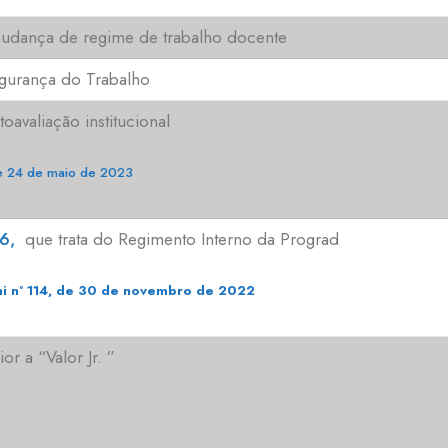
udança de regime de trabalho docente
egurança do Trabalho
avaliação institucional
e 24 de maio de 2023
6,
que trata do Regimento Interno da Prograd
i nº 114, de 30 de novembro de 2022
 a “Valor Jr. ”