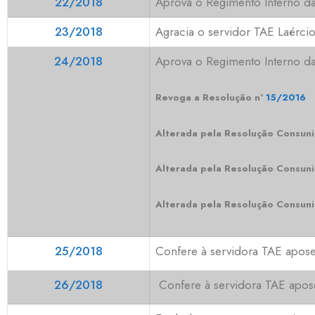
22/2018
Aprova o Regimento Interno da
23/2018
Agracia o servidor TAE Laércio
24/2018
Aprova o Regimento Interno d
Revoga a Resolução
nº
15/2016
Alterada pela Resolução Consuni
Alterada pela Resolução Consuni
Alterada pela Resolução Consuni
25/2018
Confere à servidora TAE apose
26/2018
Confere à servidora TAE apose