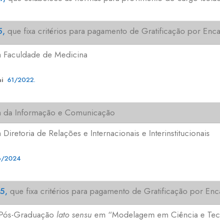
5,
que fixa critérios para pagamento de Gratificação por En
a Faculdade de Medicina
ni
61/2022.
ça da Informação e Comunicação
iretoria de Relações e Internacionais e Interinstitucionais
96/2024
15,
que fixa critérios para pagamento de Gratificação por E
 Pós-Graduação
lato sensu
em “Modelagem em Ciência e Tec