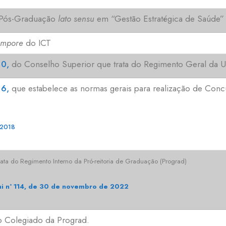
 Pós-Graduação
lato sensu
em “Gestão Estratégica de Saúde”
empore
do ICT
0,
do Conselho Superior que trata do Regimento Geral da
6,
que estabelece as normas gerais para realização de Conc
2018
ata do Regimento Interno da Pró-reitoria de Graduação (Prograd)
i nº 114, de 30 de novembro de 2022
o Colegiado da Prograd.