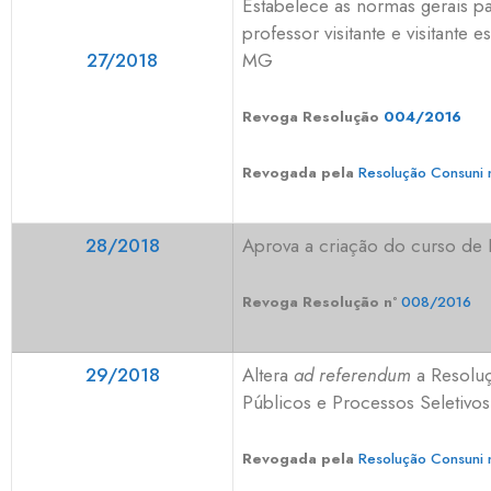
Estabelece as normas gerais pa
professor visitante e visitante
MG
27/2018
Revoga Resolução
004/2016
Revogada pela
Resolução Consuni 
28/2018
Aprova a criação do curso de
Revoga Resolução nº
008/2016
29/2018
Altera
ad referendum
a Resolu
Públicos e Processos Seletivos 
Revogada pela
Resolução Consuni 