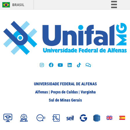
BRASIL
Simplifique!
Comunica BR
Participe
Acesso à informação
Legislação
Canais
UNIVERSIDADE FEDERAL DE ALFENAS
Alfenas | Poços de Caldas | Varginha
Sul de Minas Gerais