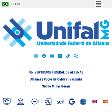
BRASIL
Simplifique!
Comunica BR
Participe
Acesso à informação
Legislação
Canais
UNIVERSIDADE FEDERAL DE ALFENAS
Alfenas | Poços de Caldas | Varginha
Sul de Minas Gerais