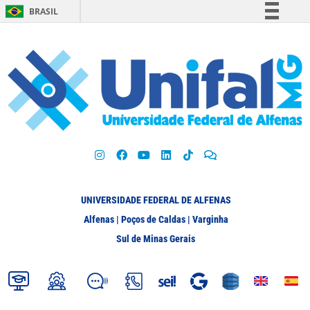
BRASIL
Simplifique!
Comunica BR
Participe
Acesso à informação
Legislação
Canais
UNIVERSIDADE FEDERAL DE ALFENAS
Alfenas | Poços de Caldas | Varginha
Sul de Minas Gerais