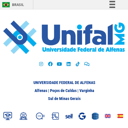
BRASIL
Simplifique!
Comunica BR
Participe
Acesso à informação
Legislação
Canais
UNIVERSIDADE FEDERAL DE ALFENAS
Alfenas | Poços de Caldas | Varginha
Sul de Minas Gerais