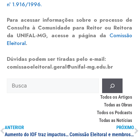
nº 1.916/1996.
Para acessar informações sobre o processo de
Consulta à Comunidade para Reitor ou Reitora
da UNIFAL-MG, acesse a página da
Comissão
Eleitoral
.
Dúvidas podem ser tiradas pelo e-mail:
comissaoeleitoral.geral@unifal-mg.edu.br
Todos os Artigos
Todas as Obras
Todos os Podcasts
Todas as Notícias
ANTERIOR
PRÓXIMO
Aumento do IOF traz impactos para consumidores; docente da UNIFAL-MG dá dicas para enfrentar nova taxa
Comissão Eleitoral e membros do Consuni esclarecem o Processo de Consulta à Comunidade para reitor ou reitora da UNIFAL-MG e formação de lista tríplice; a entrevista na íntegra está disponível no Jornal UNIFAL-MG