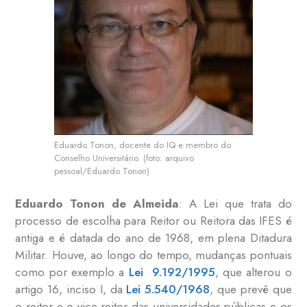
Eduardo Tonon, docente do IQ e membro do
Conselho Universitário. (foto: arquivo
pessoal/Eduardo Tonon)
Eduardo Tonon de Almeida
: A Lei que trata do
processo de escolha para Reitor ou Reitora das IFES é
antiga e é datada do ano de 1968, em plena Ditadura
Militar. Houve, ao longo do tempo, mudanças pontuais
como por exemplo a
Lei 9.192/1995
, que alterou o
artigo 16, inciso I, da
Lei 5.540/1968
, que prevê que
o reitor e o vice-reitor das universidades públicas e os