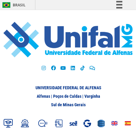
BRASIL
Simplifique!
Comunica BR
Participe
Acesso à informação
Legislação
Canais
UNIVERSIDADE FEDERAL DE ALFENAS
Alfenas | Poços de Caldas | Varginha
Sul de Minas Gerais