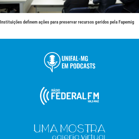
Instituições definem ações para preservar recursos geridos pela Fapemig