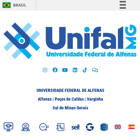
BRASIL
Simplifique!
Comunica BR
Participe
Acesso à informação
Legislação
Canais
UNIVERSIDADE FEDERAL DE ALFENAS
Alfenas | Poços de Caldas | Varginha
Sul de Minas Gerais