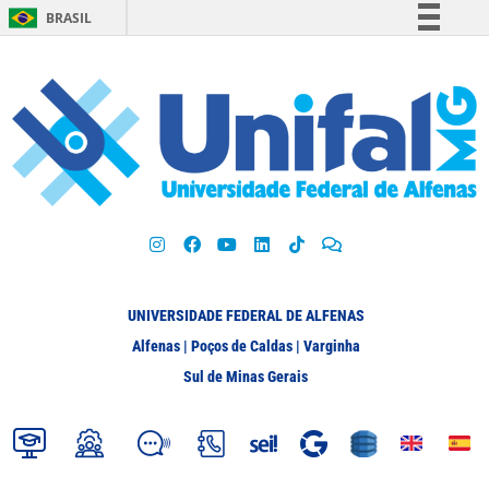
BRASIL
Simplifique!
Comunica BR
Participe
Acesso à informação
Legislação
Canais
UNIVERSIDADE FEDERAL DE ALFENAS
Alfenas | Poços de Caldas | Varginha
Sul de Minas Gerais