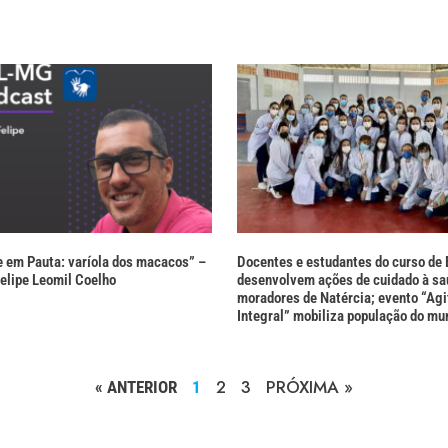
 em Pauta: varíola dos macacos” –
Docentes e estudantes do curso d
Felipe Leomil Coelho
desenvolvem ações de cuidado à s
moradores de Natércia; evento “Agi
Integral” mobiliza população do mu
2
3
PRÓXIMA »
« ANTERIOR
1