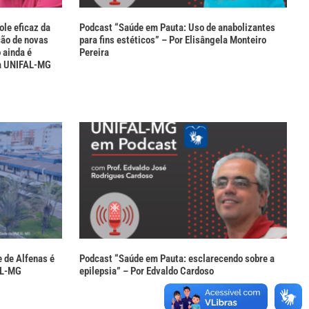
le eficaz da
Podcast “Saúde em Pauta: Uso de anabolizantes
ão de novas
para fins estéticos” – Por Elisângela Monteiro
 ainda é
Pereira
da UNIFAL-MG
 de Alfenas é
Podcast “Saúde em Pauta: esclarecendo sobre a
AL-MG
epilepsia” – Por Edvaldo Cardoso