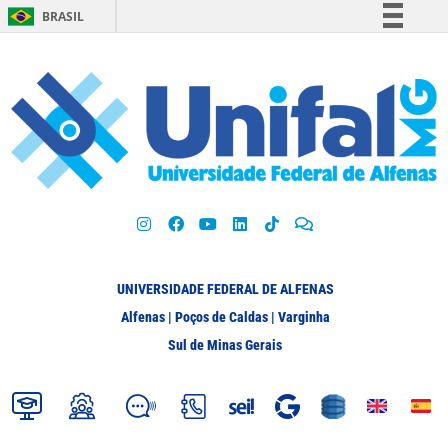
BRASIL
Simplifique!
Comunica BR
Participe
Acesso à informação
Legislação
Canais
UNIVERSIDADE FEDERAL DE ALFENAS
Alfenas | Poços de Caldas | Varginha
Sul de Minas Gerais