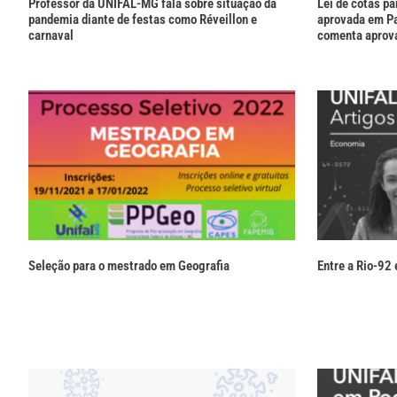
Professor da UNIFAL-MG fala sobre situação da
Lei de cotas pa
pandemia diante de festas como Réveillon e
aprovada em P
carnaval
comenta aprov
Seleção para o mestrado em Geografia
Entre a Rio-92 