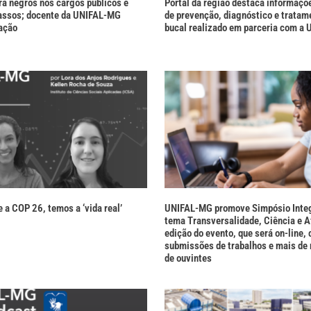
ra negros nos cargos públicos é
Portal da região destaca informaçõ
assos; docente da UNIFAL-MG
de prevenção, diagnóstico e tratam
ação
bucal realizado em parceria com a
e a COP 26, temos a ‘vida real’
UNIFAL-MG promove Simpósio Inte
tema Transversalidade, Ciência e A
edição do evento, que será on-line,
submissões de trabalhos e mais de 
de ouvintes