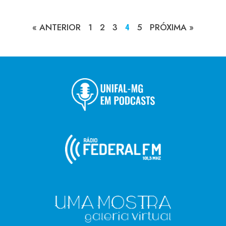
« ANTERIOR
1
2
3
5
PRÓXIMA »
4