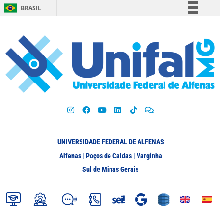
BRASIL
Simplifique!
Comunica BR
Participe
Acesso à informação
Legislação
Canais
UNIVERSIDADE FEDERAL DE ALFENAS
Alfenas | Poços de Caldas | Varginha
Sul de Minas Gerais