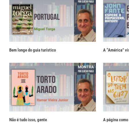
Bem longe do guia turístico
A “América” vi
Não é tudo isso, gente
A página como 