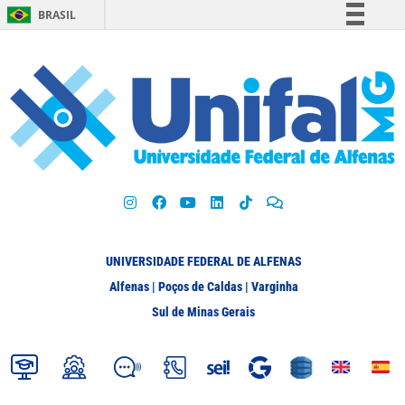
BRASIL
Simplifique!
Comunica BR
Participe
Acesso à informação
Legislação
Canais
UNIVERSIDADE FEDERAL DE ALFENAS
Alfenas | Poços de Caldas | Varginha
Sul de Minas Gerais