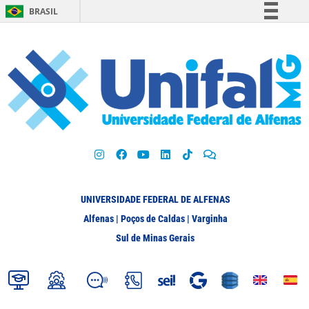
BRASIL
Simplifique!
Comunica BR
Participe
Acesso à informação
Legislação
Canais
UNIVERSIDADE FEDERAL DE ALFENAS
Alfenas | Poços de Caldas | Varginha
Sul de Minas Gerais