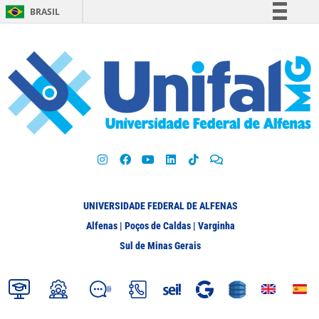
BRASIL
Simplifique!
Comunica BR
Participe
Acesso à informação
Legislação
Canais
UNIVERSIDADE FEDERAL DE ALFENAS
Alfenas | Poços de Caldas | Varginha
Sul de Minas Gerais