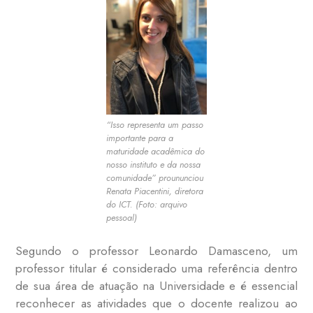
“Isso representa um passo
importante para a
maturidade acadêmica do
nosso instituto e da nossa
comunidade” proununciou
Renata Piacentini, diretora
do ICT. (Foto: arquivo
pessoal)
Segundo o professor Leonardo Damasceno, um
professor titular é considerado uma referência dentro
de sua área de atuação na Universidade e é essencial
reconhecer as atividades que o docente realizou ao