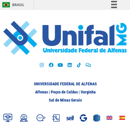
BRASIL
Simplifique!
Comunica BR
Participe
Acesso à informação
Legislação
Canais
UNIVERSIDADE FEDERAL DE ALFENAS
Alfenas | Poços de Caldas | Varginha
Sul de Minas Gerais