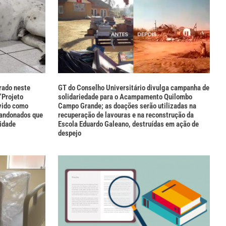
rado neste
GT do Conselho Universitário divulga campanha de
“Projeto
solidariedade para o Acampamento Quilombo
vido como
Campo Grande; as doações serão utilizadas na
bandonados que
recuperação de lavouras e na reconstrução da
idade
Escola Eduardo Galeano, destruídas em ação de
despejo