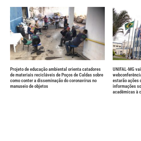
Projeto de educação ambiental orienta catadores
UNIFAL-MG vai 
de materiais recicláveis de Poços de Caldas sobre
webconferência
como conter a disseminação do coronavírus no
estarão ações 
manuseio de objetos
informações so
acadêmicas à 