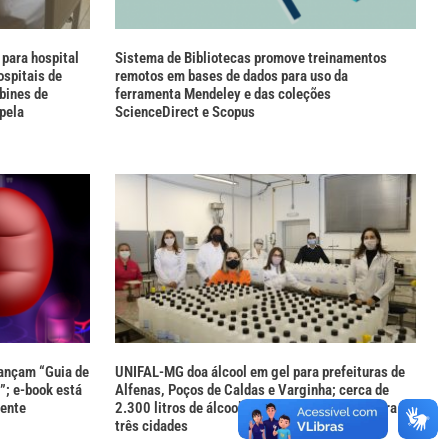
para hospital
Sistema de Bibliotecas promove treinamentos
spitais de
remotos em bases de dados para uso da
bines de
ferramenta Mendeley e das coleções
pela
ScienceDirect e Scopus
ançam “Guia de
UNIFAL-MG doa álcool em gel para prefeituras de
”; e-book está
Alfenas, Poços de Caldas e Varginha; cerca de
mente
2.300 litros de álcool 70% já foram doados para as
três cidades