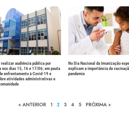
realizar audiência pública por
No Dia Nacional da Imunização espe
 nos dias 15, 16 e 17/06; em pauta
explicam a importância da vacinaçã
de enfrentamento à Covid-19 e
pandemia
bre atividades administrativas e
comunidade
« ANTERIOR
1
3
4
5
PRÓXIMA »
2