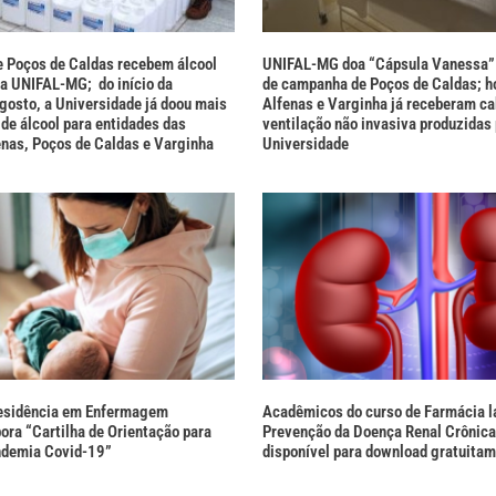
 Poços de Caldas recebem álcool
UNIFAL-MG doa “Cápsula Vanessa” 
na UNIFAL-MG; do início da
de campanha de Poços de Caldas; ho
gosto, a Universidade já doou mais
Alfenas e Varginha já receberam ca
 de álcool para entidades das
ventilação não invasiva produzidas 
enas, Poços de Caldas e Varginha
Universidade
esidência em Enfermagem
Acadêmicos do curso de Farmácia l
ora “Cartilha de Orientação para
Prevenção da Doença Renal Crônica
ndemia Covid-19”
disponível para download gratuita