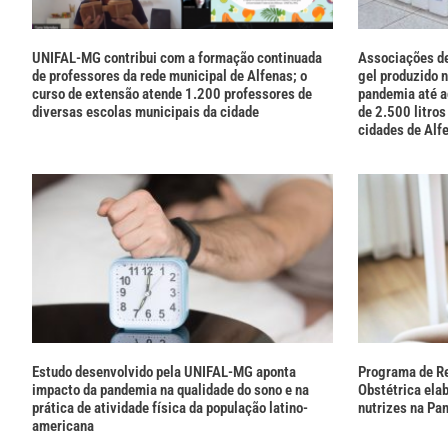
UNIFAL-MG contribui com a formação continuada
Associações de
de professores da rede municipal de Alfenas; o
gel produzido 
curso de extensão atende 1.200 professores de
pandemia até a
diversas escolas municipais da cidade
de 2.500 litros
cidades de Alf
Estudo desenvolvido pela UNIFAL-MG aponta
Programa de R
impacto da pandemia na qualidade do sono e na
Obstétrica elab
prática de atividade física da população latino-
nutrizes na Pa
americana