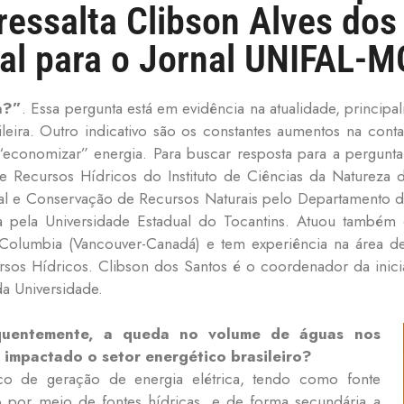
 ressalta Clibson Alves do
ial para o Jornal UNIFAL-M
a?”
. Essa pergunta está em evidência na atualidade, principa
leira. Outro indicativo são os constantes aumentos na cont
“economizar” energia. Para buscar resposta para a pergun
de Recursos Hídricos do Instituto de Ciências da Natureza
l e Conservação de Recursos Naturais pelo Departamento d
pela Universidade Estadual do Tocantins. Atuou também 
sh Columbia (Vancouver-Canadá) e tem experiência na área 
sos Hídricos. Clibson dos Santos é o coordenador da inicia
 da Universidade.
quentemente, a queda no volume de águas nos
m impactado o setor energético brasileiro?
co de geração de energia elétrica, tendo como fonte
 por meio de fontes hídricas, e de forma secundária a