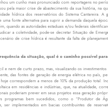
ganhou um cunho mais pronunciado com reportagens no perí
sou pela maior crise de abastecimento da sua história, na q
idade hídrica dos reservatórios do Sistema Cantareira. A g
a de uma fonte alternativa para suprir a demanda daquela épo
rém, quando as autoridades estaduais e/ou federais identifi
udicar a coletividade, pode-se decretar Situação de Emerg
o cenário de crise hídrica é resultante da falta de planejame
frequência da situação, qual é o caminho possível pa
l e nem de curto prazo, mas, visualizando os investimentos f
ente, das fontes de geração de energia elétrica no país, p
e hoje correspondem a menos de 10% da produção total. Ince
oltaica em residências e indústrias, que, na atualidade, 
nais poderiam prever em seus projetos essa geração própri
 Os programas bem sucedidos, como o “Produtor de Água
nte, ser implementados em bacias contribuintes de reserva