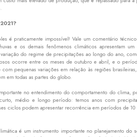
um custo mais elevado de produção, que é repassado para a
.
a 2021?
les é praticamente impossível! Vale um comentário técnico
huvas e os demais fenômenos climáticos apresentam um
variação do regime de precipitações ao longo do ano, como
osos ocorre entre os meses de outubro e abril, e o perí
com pequenas variações em relação às regiões brasileiras,
em em todas as partes do globo.
mportante no entendimento do comportamento do clima, poi
urto, médio e longo período: temos anos com precipitaç
ses ciclos podem apresentar recorrência em períodos de 10 
imática é um instrumento importante no planejamento do se