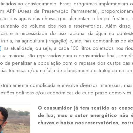
tinados ao abastecimento. Esses programas implementam o
 em APP (Áreas de Preservação Permanente), proporcionam
tração das águas das chuvas que alimentam o lençol freátic
aumento do volume dos rios e reservatórios. Além disso, 
ricas e a necessidade do uso racional da água no context
stria, na agricultura (irrigação) e, até, nas companhias de 
]
na atualidade, ou seja, a cada 100 litros coletados nos rio
 sua maioria, são repassados para o consumidor final, semelha
lo de penalizar a população com o repasse dos custos das 
cias técnicas e/ou na falta de planejamento estratégico na t
xtremamente complicada e envolve diversos interesses, mas,
uestões políticas e/ou econômicas de curto prazo como viés
O consumidor já tem sentido as cons
de luz, mas o setor energético não 
chuvas e baixa nos reservatórios, corr