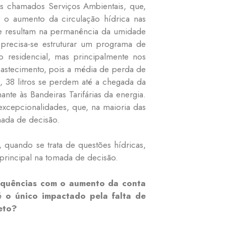
s chamados Serviços Ambientais, que,
 o aumento da circulação hídrica nas
o, e resultam na permanência da umidade
precisa-se estruturar um programa de
o residencial, mas principalmente nos
abastecimento, pois a média de perda de
s, 38 litros se perdem até a chegada da
nte às Bandeiras Tarifárias da energia.
excepcionalidades, que, na maioria das
omada de decisão.
 quando se trata de questões hídricas,
 principal na tomada de decisão.
equências com o aumento da conta
é o único impactado pela falta de
eto?