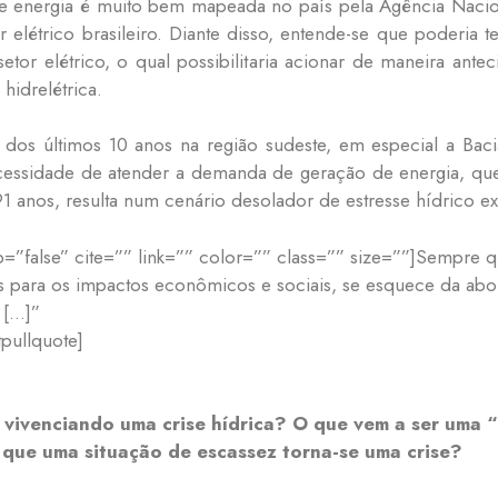
energia é muito bem mapeada no país pela Agência Nacion
 elétrico brasileiro. Diante disso, entende-se que poderia t
tor elétrico, o qual possibilitaria acionar de maneira ante
hidrelétrica.
s dos últimos 10 anos na região sudeste, em especial a Bac
ecessidade de atender a demanda de geração de energia, qu
91 anos, resulta num cenário desolador de estresse hídrico e
p=”false” cite=”” link=”” color=”” class=”” size=””]Sempre qu
as para os impactos econômicos e sociais, se esquece da ab
 […]”
tpullquote]
vivenciando uma crise hídrica? O que vem a ser uma “c
que uma situação de escassez torna-se uma crise?