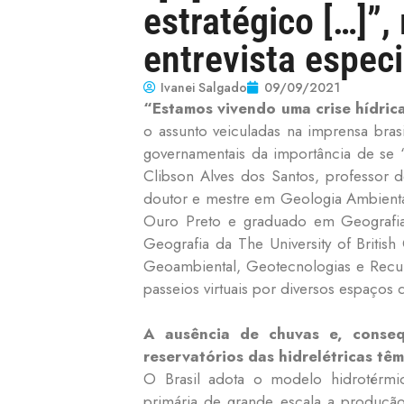
estratégico […]”,
entrevista espec
Ivanei Salgado
09/09/2021
“Estamos vivendo uma crise hídric
o assunto veiculadas na imprensa brasi
governamentais da importância de se 
Clibson Alves dos Santos, professor 
doutor e mestre em Geologia Ambienta
Ouro Preto e graduado em Geografia 
Geografia da The University of Briti
Geoambiental, Geotecnologias e Recur
passeios virtuais por diversos espaços
A ausência de chuvas e, conse
reservatórios das hidrelétricas tê
O Brasil adota o modelo hidrotérmi
primária de grande escala a produção