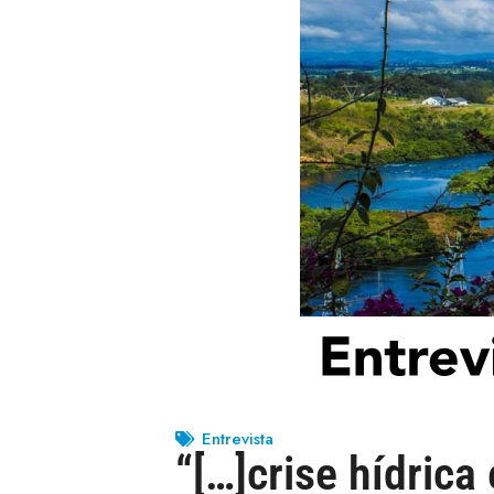
Entrevista
“[…]crise hídrica