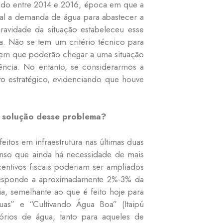
odo entre 2014 e 2016, época em que a
ual a demanda de água para abastecer a
ravidade da situação estabeleceu esse
ca. Não se tem um critério técnico para
carem que poderão chegar a uma situação
ência. No entanto, se considerarmos a
nto estratégico, evidenciando que houve
ra solução desse problema?
eitos em infraestrutura nas últimas duas
enso que ainda há necessidade de mais
ntivos fiscais poderiam ser ampliados
corresponde a aproximadamente 2%-3% da
a, semelhante ao que é feito hoje para
s” e “Cultivando Água Boa” (Itaipú
tórios de água, tanto para aqueles de