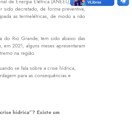
al de Energia Elétrica (ANEEL), órgão
er sido decretado, de forma preventiva,
cipada as termelétricas, de modo a não
ia do Rio Grande, tem sido abaixo das
e, em 2021, alguns meses apresentaram
xtremo na região.
ando se fala sobre a crise hídrica,
ordagem para as consequências e
rise hídrica”? Existe um