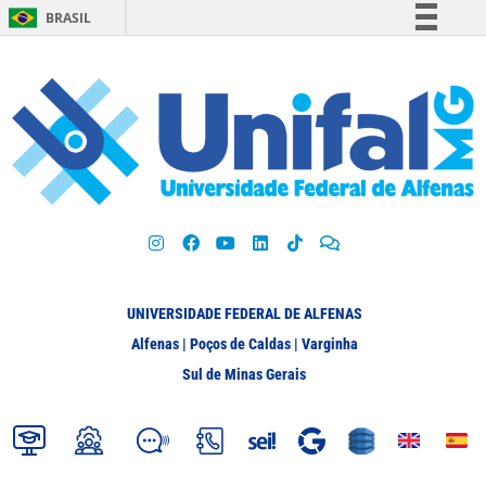
BRASIL
Simplifique!
Comunica BR
Participe
Acesso à informação
Legislação
Canais
UNIVERSIDADE FEDERAL DE ALFENAS
Alfenas | Poços de Caldas | Varginha
Sul de Minas Gerais