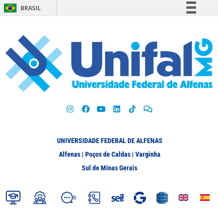
BRASIL
Simplifique!
Comunica BR
Participe
Acesso à informação
Legislação
Canais
UNIVERSIDADE FEDERAL DE ALFENAS
Alfenas | Poços de Caldas | Varginha
Sul de Minas Gerais