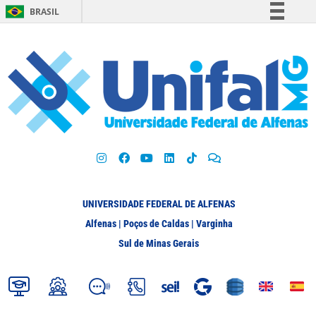
BRASIL
Simplifique!
Comunica BR
Participe
Acesso à informação
Legislação
Canais
UNIVERSIDADE FEDERAL DE ALFENAS
Alfenas | Poços de Caldas | Varginha
Sul de Minas Gerais