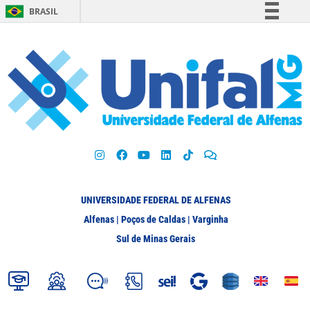
BRASIL
Simplifique!
Comunica BR
Participe
Acesso à informação
Legislação
Canais
UNIVERSIDADE FEDERAL DE ALFENAS
Alfenas | Poços de Caldas | Varginha
Sul de Minas Gerais