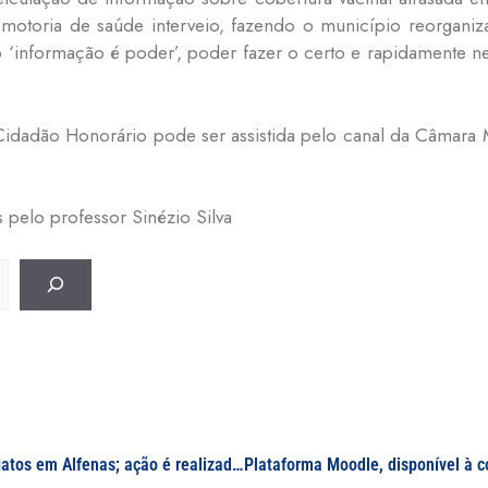
motoria de saúde interveio, fazendo o município reorganiz
o ‘informação é poder’, poder fazer o certo e rapidamente n
Cidadão Honorário pode ser assistida pelo canal da Câmara
pelo professor Sinézio Silva
UNIFAL-MG sedia esterilização gratuita de cães e gatos em Alfenas; ação é realizada em parceria com ONG AJUDA, na quadra da Sede da Universidade