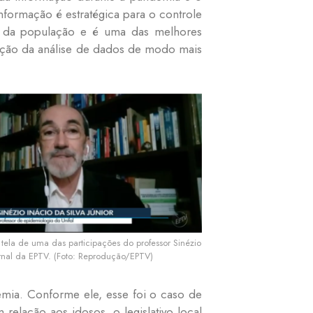
ormação é estratégica para o controle
ção da população e é uma das melhores
ação da análise de dados de modo mais
tela de uma das participações do professor Sinézio
ornal da EPTV. (Foto: Reprodução/EPTV)
demia. Conforme ele, esse foi o caso de
relação aos idosos, o legislativo local