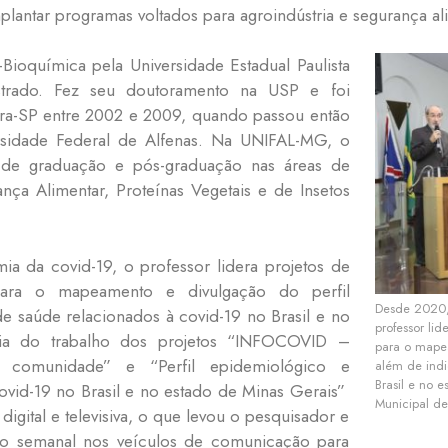
lantar programas voltados para agroindústria e segurança al
Bioquímica pela Universidade Estadual Paulista
trado. Fez seu doutoramento na USP e foi
ara-SP entre 2002 e 2009, quando passou então
rsidade Federal de Alfenas. Na UNIFAL-MG, o
o de graduação e pós-graduação nas áreas de
nça Alimentar, Proteínas Vegetais e de Insetos
a da covid-19, o professor lidera projetos de
para o mapeamento e divulgação do perfil
Desde 2020,
e saúde relacionados à covid-19 no Brasil e no
professor lid
cia do trabalho dos projetos “INFOCOVID –
para o mapea
 comunidade” e “Perfil epidemiológico e
além de indi
Brasil e no 
ovid-19 no Brasil e no estado de Minas Gerais”
Municipal de
digital e televisiva, o que levou o pesquisador e
ão semanal nos veículos de comunicação para