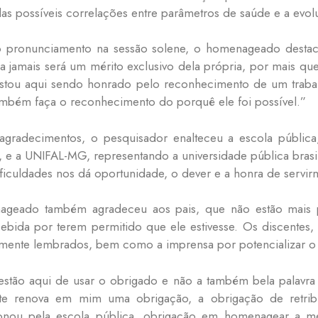
das possíveis correlações entre parâmetros de saúde e a evo
o pronunciamento na sessão solene, o homenageado desta
 jamais será um mérito exclusivo dela própria, por mais qu
stou aqui sendo honrado pelo reconhecimento de um trabalh
mbém faça o reconhecimento do porquê ele foi possível.”
agradecimentos, o pesquisador enalteceu a escola pública
 e a UNIFAL-MG, representando a universidade pública brasil
ificuldades nos dá oportunidade, o dever e a honra de servirm
geado também agradeceu aos pais, que não estão mais p
ebida por terem permitido que ele estivesse. Os discentes
ente lembrados, bem como a imprensa por potencializar o 
stão aqui de usar o obrigado e não a também bela palavra g
nte renova em mim uma obrigação, a obrigação de retrib
onou pela escola pública, obrigação em homenagear a 