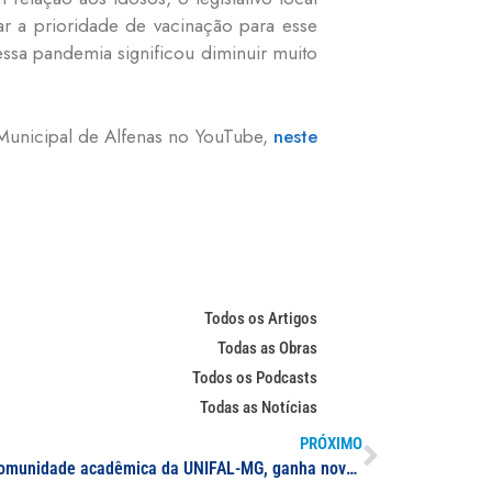
ar a prioridade de vacinação para esse
essa pandemia significou diminuir muito
 Municipal de Alfenas no YouTube,
neste
Todos os Artigos
Todas as Obras
Todos os Podcasts
Todas as Notícias
PRÓXIMO
Plataforma Moodle, disponível à comunidade acadêmica da UNIFAL-MG, ganha nova identidade visual; além de mudanças no âmbito funcional, a página recebe padrão de cores da Universidade nas salas virtuais