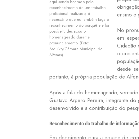
aqui sendo honrado pelo
obrigação
reconhecimento de um trabalho
profissional realizado, é
ensino e 
necessário que eu também faça o
reconhecimento do porquê ele foi
No pronu
possível”, destacou o
homenageado durante
em espec
pronunciamento. (Foto:
Cidadão d
Arquivo/Câmara Municipal de
represent
Alfenas)
população
desde se
portanto, à própria população de Alfen
Após a fala do homenageado, vereador
Gustavo Argero Pereira, integrante do 
desenvolvido e a contribuição do pes
Reconhecimento do trabalho de informaçã
Em depoimento para a equipe de comun