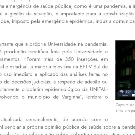
ma emergência de saúde pública, como é uma pandemia, a inf
al a gestão da situação, é importante para a sensibiliza
já que, imposto pela emergência epidêmica, induz a comunic
rtante que a própria Universidade na pandemia,
 produção científica feita pela Universidade e
namentos. “Foram mais de 350 inserções em
l e estadual, a maioria televisiva na EPTV Sul de
 o uso imediato e aplicado das análises feitas no
o de decisões judiciais, a respeito de adesão ou
citamente o boletim epidemiológico da UNIFAL-
lvendo o município de Varginha”, lembra o
Captura de 
Silva em j
e atualizada semanalmente, de acordo com o
 influenciar a própria opinião pública de saúde sobre a pan
culação de informação sobre cobertura vacinal atrasada em 