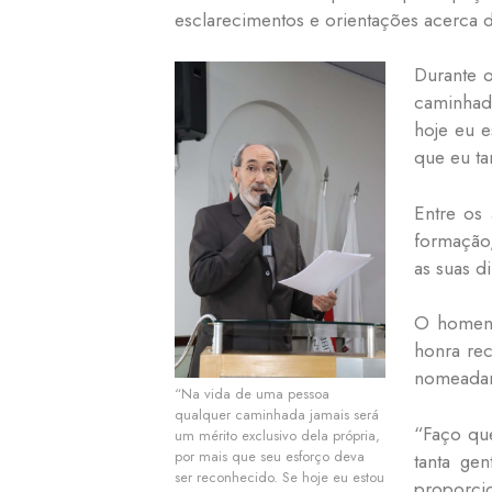
esclarecimentos e orientações acerca 
Durante 
caminhada
hoje eu e
que eu ta
Entre os 
formação,
as suas d
O homena
honra rec
nomeadam
“Na vida de uma pessoa
qualquer caminhada jamais será
“Faço que
um mérito exclusivo dela própria,
por mais que seu esforço deva
tanta ge
ser reconhecido. Se hoje eu estou
proporci