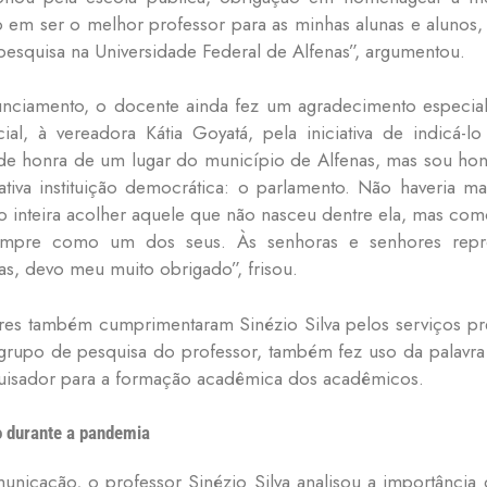
 em ser o melhor professor para as minhas alunas e alunos,
pesquisa na Universidade Federal de Alfenas”, argumentou.
nciamento, o docente ainda fez um agradecimento especial
ial, à vereadora Kátia Goyatá, pela iniciativa de indicá
e honra de um lugar do município de Alfenas, mas sou hon
ativa instituição democrática: o parlamento. Não haveria
 inteira acolher aquele que não nasceu dentre ela, mas como
mpre como um dos seus. Às senhoras e senhores repres
as, devo meu muito obrigado”, frisou.
es também cumprimentaram Sinézio Silva pelos serviços pr
grupo de pesquisa do professor, também fez uso da palavra 
quisador para a formação acadêmica dos acadêmicos.
o durante a pandemia
icação, o professor Sinézio Silva analisou a importância