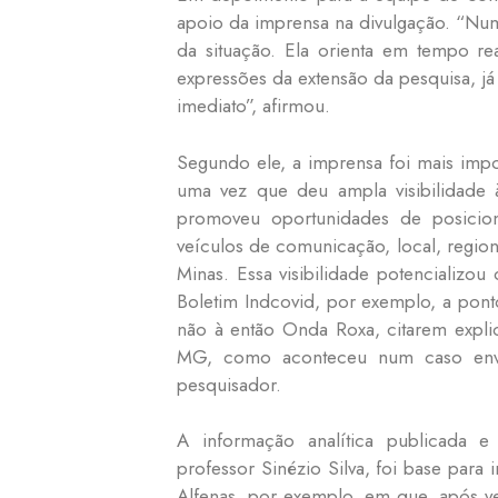
apoio da imprensa na divulgação. “Nu
da situação. Ela orienta em tempo re
expressões da extensão da pesquisa, 
imediato”, afirmou.
Segundo ele, a imprensa foi mais impo
uma vez que deu ampla visibilidade à
promoveu oportunidades de posicio
veículos de comunicação, local, regiona
Minas. Essa visibilidade potencializou
Boletim Indcovid, por exemplo, a pont
não à então Onda Roxa, citarem expli
MG, como aconteceu num caso envo
pesquisador.
A informação analítica publicada 
professor Sinézio Silva, foi base para
Alfenas, por exemplo, em que, após vei